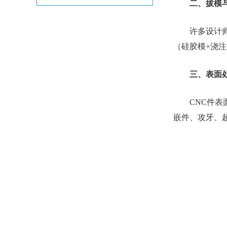
二、拔模
许多设计师直
（硅胶模+浇
三、表面
CNC件表面
嵌件、攻牙、