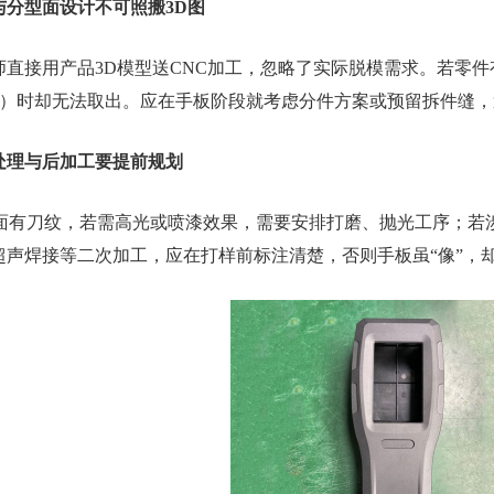
与分型面设计不可照搬3D图
接用产品3D模型送CNC加工，忽略了实际脱模需求。若零件
注）时却无法取出。应在手板阶段就考虑分件方案或预留拆件缝
处理与后加工要提前规划
有刀纹，若需高光或喷漆效果，需要安排打磨、抛光工序；若
超声焊接等二次加工，应在打样前标注清楚，否则手板虽“像”，